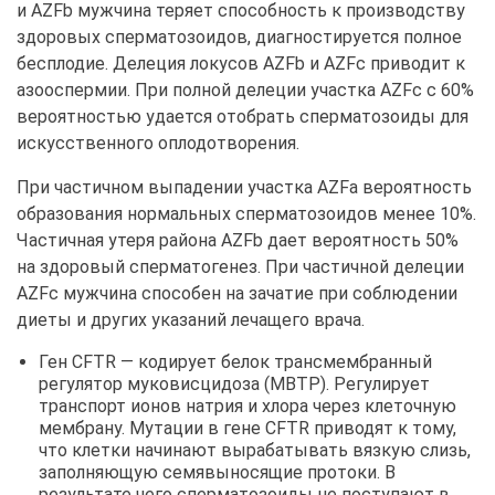
и AZFb мужчина теряет способность к производству
здоровых сперматозоидов, диагностируется полное
бесплодие. Делеция локусов AZFb и AZFc приводит к
азооспермии. При полной делеции участка AZFc с 60%
вероятностью удается отобрать сперматозоиды для
искусственного оплодотворения.
При частичном выпадении участка AZFa вероятность
образования нормальных сперматозоидов менее 10%.
Частичная утеря района AZFb дает вероятность 50%
на здоровый сперматогенез. При частичной делеции
AZFc мужчина способен на зачатие при соблюдении
диеты и других указаний лечащего врача.
Ген CFTR — кодирует белок трансмембранный
регулятор муковисцидоза (МВТР). Регулирует
транспорт ионов натрия и хлора через клеточную
мембрану. Мутации в гене CFTR приводят к тому,
что клетки начинают вырабатывать вязкую слизь,
заполняющую семявыносящие протоки. В
результате чего сперматозоиды не поступают в