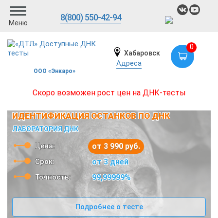
8(800) 550-42-94
Меню
0
Хабаровск
Адреса
ООО «Энкаро»
Скоро возможен рост цен на ДНК-тесты
ИДЕНТИФИКАЦИЯ ОСТАНКОВ ПО ДНК
ЛАБОРАТОРИЯ ДНК
Цена:
от 3 990 руб.
Срок:
от 3 дней
Точность:
99,99999%
Подробнее о тесте